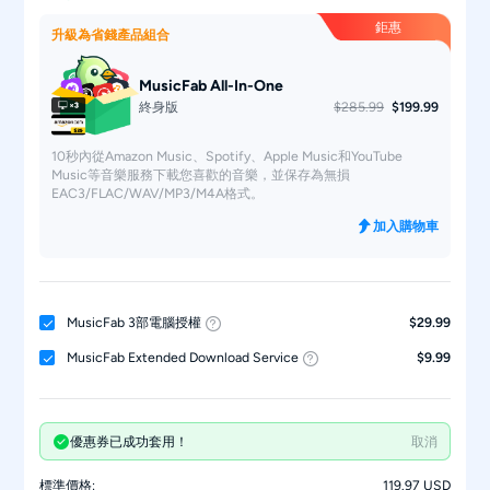
鉅惠
升級為省錢產品組合
MusicFab All-In-One
終身版
$285.99
$199.99
10秒內從Amazon Music、Spotify、Apple Music和YouTube
Music等音樂服務下載您喜歡的音樂，並保存為無損
EAC3/FLAC/WAV/MP3/M4A格式。
加入購物車
MusicFab 3部電腦授權
$29.99
MusicFab Extended Download Service
$9.99
優惠券已成功套用！
取消
標準價格:
119.97 USD