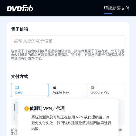
確認
結賬
支付
電子信箱
這個電子信箱會收到啟用產品的相關資訊，請確保此電子信箱有效。您可能還
會收到最新的產品更新資訊及好康資訊。請注意，更新您的電子信箱資訊將會
導致現有折價券作廢。
支付方式
Card
Apple Pay
Google Pay
偵測到 VPN／代理
系統偵測到您可能正在使用 VPN 或代理網路。為
避免支付失敗，我們強烈建議您將其關閉後再進行
結帳。
部分支付方式可能需要驗證您的環境，例如 Apple Pay 或 Google Pay 需要綁
定銀行卡。若不支援，將自動切換為信用卡支付。